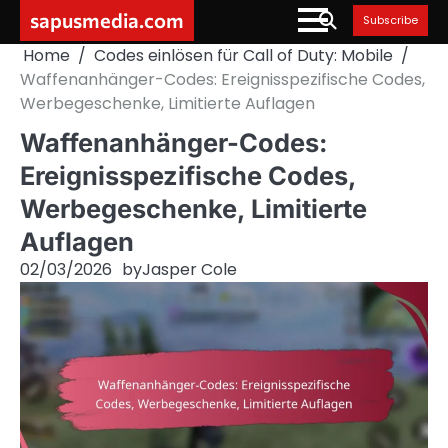
Skip
sapusmedia.com
Subscribe
to
Home
Codes einlösen für Call of Duty: Mobile
content
Waffenanhänger-Codes: Ereignisspezifische Codes,
Werbegeschenke, Limitierte Auflagen
Waffenanhänger-Codes:
Ereignisspezifische Codes,
Werbegeschenke, Limitierte
Auflagen
02/03/2026
by
Jasper Cole