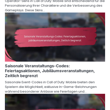
Operator-Skins in Call of Duty: Mobile sind entscheidend für die
Personalisierung Ihrer Charaktere und die Verbesserung des
Gameplays. Diese Skins…
Saisonale Veranstaltungs-Codes:
Feiertagsaktionen, Jubiläumsveranstaltungen,
Zeitlich begrenzt
Saisonale Event-Codes in Call of Duty: Mobile bieten den
Spielern die Möglichkeit, exklusive In-Game-Belohnungen
während besonderer Anlässe wie Feiertagen und…