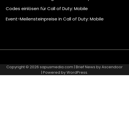
Codes einlösen für Call of Duty: Mobile
Event-Meilensteinpreise in Call of Duty: Mobile
About
Contact
Cookie
Privacy
Sitemap
Terms
Us
Us
Policy
Policy
and
Copyright © 2026
sapusmedia.com
| Brief News by
Ascendoor
Conditions
| Powered by
WordPress
.